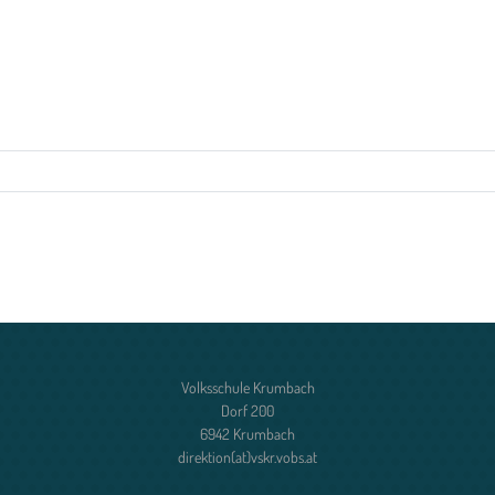
Volksschule Krumbach
Dorf 200
6942 Krumbach
direktion(at)vskr.vobs.at